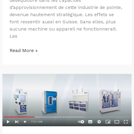
déséquilibre dans les capacités
d’approvisionnement de cette industrie de pointe,
devenue hautement stratégique. Les effets se
font ressentir aussi en Suisse. Sans elles, plus
aucune machine ou appareil ne fonctionnerait.
Les
Read More »
Our
new
video
presentation